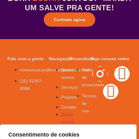
UM SALVE PRA GENTE!
Contrate agora
Fale com a gente
Navegação
Privacidade
SIga nossas redes
comunicacao@ecoarprodutora.com
Quem
Política
somos
de
(11) 91397-
privacidade
Serviços
0084
Termos
Projetos
de
Contato
uso
Quem
somos
Serviços
Consentimento de cookies
Projetos