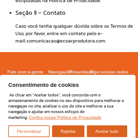
estipuladas na Política de Privacidade.
Seção
– Contato
9
Caso você tenha qualquer dúvida sobre os Termos de
Uso, por favor, entre em contato pelo e-
mail comunicacao@ecoarprodutora.com.
Fale com a gente
Navegação
Privacidade
SIga nossas redes
comunicacao@ecoarprodutora.com
Quem
Política de
Consentimento de cookies
somos
privacidade
(11) 91397-0084
Serviços
Ao clicar em “Aceitar todos”, você concorda com o
Termos de
armazenamento de cookies no seu dispositivo para melhorar a
uso
Projetos
navegaçao no site, analisar o uso do site e melhorar a sua
Contato
navegação e ajudar em nossos esfoços de
marketing.
Confira nossa Política de Privacidade
Personalizar
Rejeitar
Aceitar tudo
Desenvolvido por