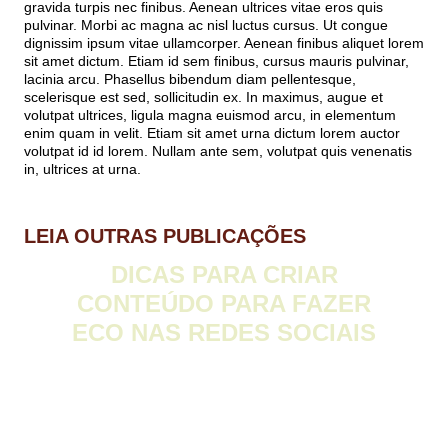
gravida turpis nec finibus. Aenean ultrices vitae eros quis
pulvinar. Morbi ac magna ac nisl luctus cursus. Ut congue
dignissim ipsum vitae ullamcorper. Aenean finibus aliquet lorem
sit amet dictum. Etiam id sem finibus, cursus mauris pulvinar,
lacinia arcu. Phasellus bibendum diam pellentesque,
scelerisque est sed, sollicitudin ex. In maximus, augue et
volutpat ultrices, ligula magna euismod arcu, in elementum
enim quam in velit. Etiam sit amet urna dictum lorem auctor
volutpat id id lorem. Nullam ante sem, volutpat quis venenatis
in, ultrices at urna.
LEIA OUTRAS PUBLICAÇÕES
DICAS PARA CRIAR
CONTEÚDO PARA FAZER
ECO NAS REDES SOCIAIS