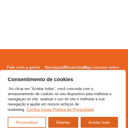
Fale com a gente
Navegação
Privacidade
SIga nossas redes
comunicacao@ecoarprodutora.com
Quem
Política de
Consentimento de cookies
somos
privacidade
(11) 91397-0084
Ao clicar em “Aceitar todos”, você concorda com o
Serviços
Termos
armazenamento de cookies no seu dispositivo para melhorar a
de uso
Projetos
navegaçao no site, analisar o uso do site e melhorar a sua
Contato
navegação e ajudar em nossos esfoços de
Confira nossa Política de Privacidade
marketing.
Personalizar
Rejeitar
Aceitar tudo
Desenvolvido por